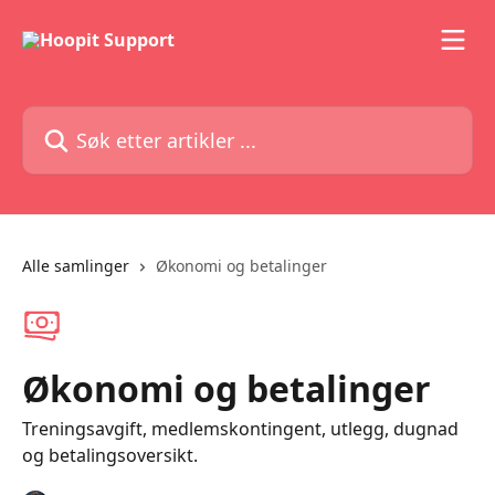
Gå til hovedinnhold
Søk etter artikler ...
Alle samlinger
Økonomi og betalinger
Økonomi og betalinger
Treningsavgift, medlemskontingent, utlegg, dugnad
og betalingsoversikt.