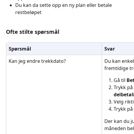
Du kan da sette opp en ny plan eller betale 
restbeløpet
Ofte stilte spørsmål 
Spørsmål
Svar
Kan jeg endre trekkdato?
Du kan enkel
fremtidige tr
Gå til 
Be
Trykk på 
delbetal
Velg rikt
Trykk på 
Der kan du ju
måneden belø