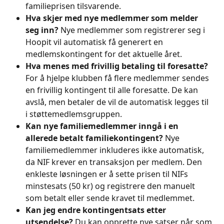
familieprisen tilsvarende.
Hva skjer med nye medlemmer som melder 
seg inn?
 Nye medlemmer som registrerer seg i 
Hoopit vil automatisk få generert en 
medlemskontingent for det aktuelle året.
Hva menes med frivillig betaling til foresatte?
For å hjelpe klubben få flere medlemmer sendes 
en frivillig kontingent til alle foresatte. De kan 
avslå, men betaler de vil de automatisk legges til 
i støttemedlemsgruppen.
Kan nye familiemedlemmer inngå i en 
allerede betalt familiekontingent?
 Nye 
familiemedlemmer inkluderes ikke automatisk, 
da NIF krever en transaksjon per medlem. Den 
enkleste løsningen er å sette prisen til NIFs 
minstesats (50 kr) og registrere den manuelt 
som betalt eller sende kravet til medlemmet.
Kan jeg endre kontingentsats etter 
utsendelse?
 Du kan opprette nye satser når som 