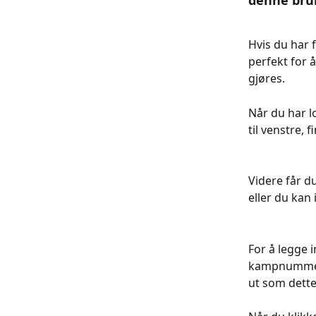
denne bruke
Hvis du har 
perfekt for å
gjøres.
Når du har l
til venstre, f
Videre får d
eller du kan
For å legge i
kampnummer,
ut som dette