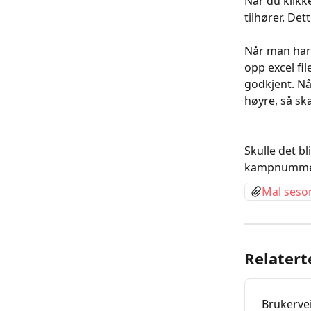
Når du klikk
tilhører. Det
Når man har 
opp excel fil
godkjent. Når
høyre, så ska
Skulle det b
kampnummer, 
Mal seso
Relatert
Brukervei