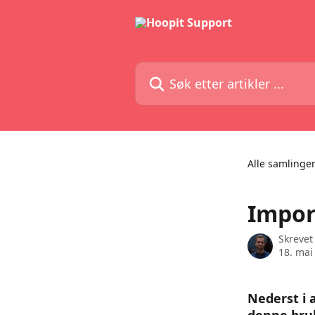
Gå til hovedinnhold
Søk etter artikler ...
Alle samlinge
Impor
Skrevet
18. mai
Nederst i 