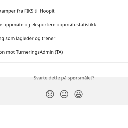
kamper fra FIKS til Hoopit
re oppmøte og eksportere oppmøtestatistikk
ng som lagleder og trener
jon mot TurneringsAdmin (TA)
Svarte dette på spørsmålet?
😞
😐
😃