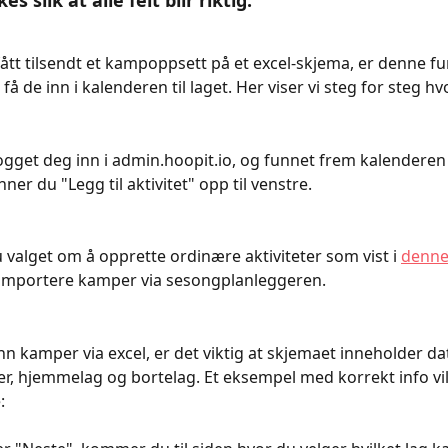
s slik at alle felt blir riktig. 
fått tilsendt et kampoppsett på et excel-skjema, er denne f
 få de inn i kalenderen til laget. Her viser vi steg for steg h
ogget deg inn i admin.hoopit.io, og funnet frem kalenderen
inner du "Legg til aktivitet" opp til venstre.
u valget om å opprette ordinære aktiviteter som vist i 
denne
 importere kamper via sesongplanleggeren.
nn kamper via excel, er det viktig at skjemaet inneholder dato
 hjemmelag og bortelag. Et eksempel med korrekt info vil
: