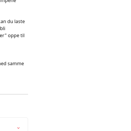
kampene 
an du laste 
bli 
er" oppe til 
t med samme 