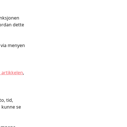
unksjonen 
vordan dette 
 via menyen 
 artikkelen
, 
, tid, 
 kunne se 