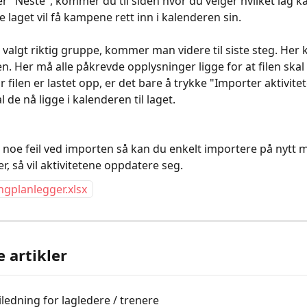
er "Neste", kommer du til siden hvor du velger hvilket lag 
te laget vil få kampene rett inn i kalenderen sin.
valgt riktig gruppe, kommer man videre til siste steg. Her k
en. Her må alle påkrevde opplysninger ligge for at filen skal 
 filen er lastet opp, er det bare å trykke "Importer aktivitet
l de nå ligge i kalenderen til laget.
li noe feil ved importen så kan du enkelt importere på nyt
så vil aktivitetene oppdatere seg.
ngplanlegger.xlsx
e artikler
ledning for lagledere / trenere