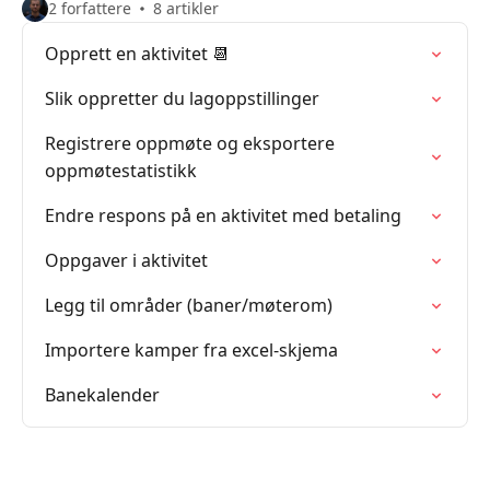
2 forfattere
8 artikler
Opprett en aktivitet 📆
Slik oppretter du lagoppstillinger
Registrere oppmøte og eksportere
oppmøtestatistikk
Endre respons på en aktivitet med betaling
Oppgaver i aktivitet
Legg til områder (baner/møterom)
Importere kamper fra excel-skjema
Banekalender