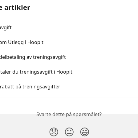
e artikler
vgift
om Utlegg i Hoopit
delbetaling av treningsavgift
etaler du treningsavgift i Hoopit
 rabatt på treningsavgifter
Svarte dette på spørsmålet?
😞
😐
😃