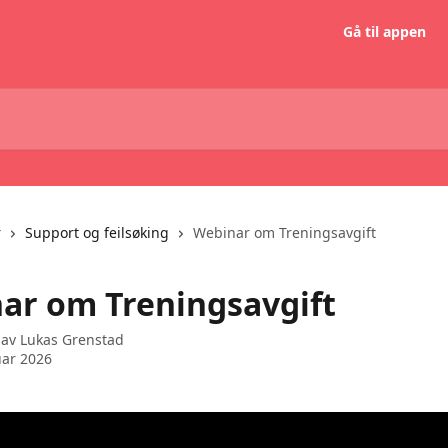
Gå til appen
r
Support og feilsøking
Webinar om Treningsavgift
ar om Treningsavgift
 av
Lukas Grenstad
uar 2026