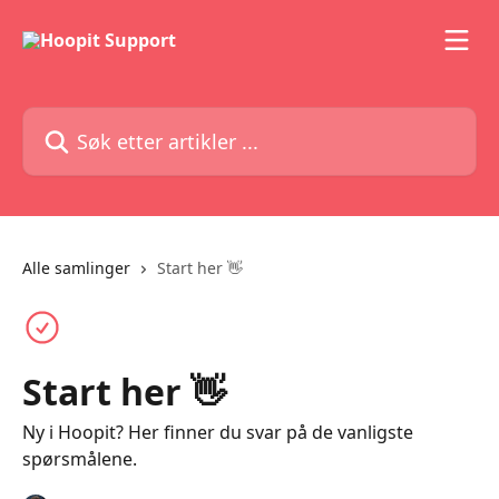
Gå til hovedinnhold
Søk etter artikler ...
Alle samlinger
Start her 👋
Start her 👋
Ny i Hoopit? Her finner du svar på de vanligste
spørsmålene.