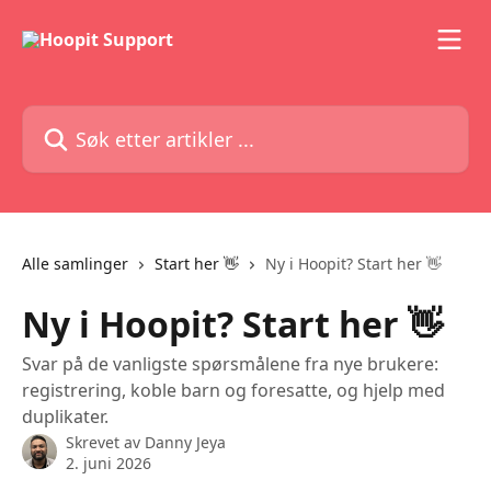
Gå til hovedinnhold
Søk etter artikler ...
Alle samlinger
Start her 👋
Ny i Hoopit? Start her 👋
Ny i Hoopit? Start her 👋
Svar på de vanligste spørsmålene fra nye brukere:
registrering, koble barn og foresatte, og hjelp med
duplikater.
Skrevet av
Danny Jeya
2. juni 2026