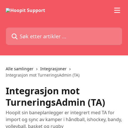
Gå til hovedinnhold
Søk etter artikler ...
Alle samlinger
Integrasjoner
Integrasjon mot TurneringsAdmin (TA)
Integrasjon mot
TurneringsAdmin (TA)
Hoopit sin baneplanlegger er integrert med TA for
import og sync av kamper i håndball, ishockey, bandy,
volleyball, basket og rugby