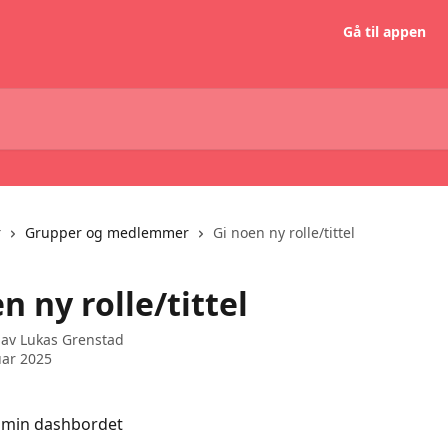
Gå til appen
r
Grupper og medlemmer
Gi noen ny rolle/tittel
n ny rolle/tittel
 av
Lukas Grenstad
uar 2025
dmin dashbordet 