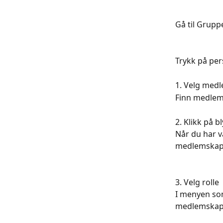
Gå til Grupp
Trykk på pers
1. Velg medl
Finn medlems
2. Klikk på b
Når du har v
medlemskapet
3. Velg rolle
I menyen som
medlemskapet