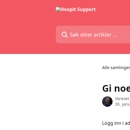
Gå til hovedinnhold
Søk etter artikler ...
Alle samlinge
Gi noe
Skrevet
30. jan
Logg inn i a