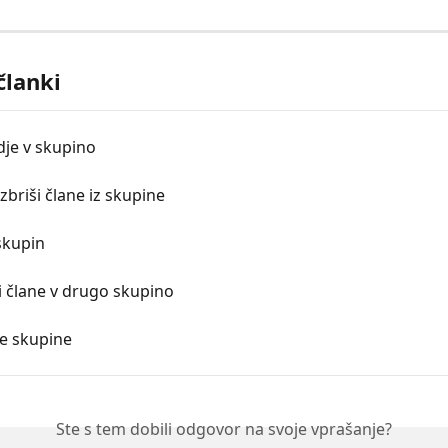
članki
dje v skupino
izbriši člane iz skupine
skupin
 člane v drugo skupino
ve skupine
Ste s tem dobili odgovor na svoje vprašanje?