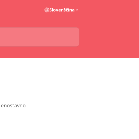
Slovenščina
ko enostavno