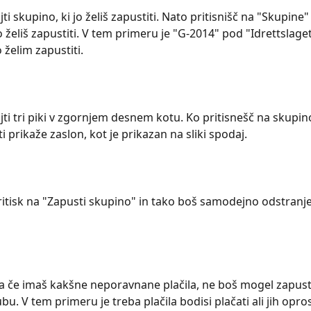
ajti skupino, ki jo želiš zapustiti. Nato pritisnišč na "Skupine"
o želiš zapustiti. V tem primeru je "G-2014" pod "Idrettslaget
o želim zapustiti.
ajti tri piki v zgornjem desnem kotu. Ko pritisnešč na skupino,
 ti prikaže zaslon, kot je prikazan na sliki spodaj.
pritisk na "Zapusti skupino" in tako boš samodejno odstranjen
a če imaš kakšne neporavnane plačila, ne boš mogel zapusti
bu. V tem primeru je treba plačila bodisi plačati ali jih oprost