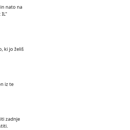
 in nato na 
 IL" 
 ki jo želiš 
 iz te 
ti zadnje 
iti.