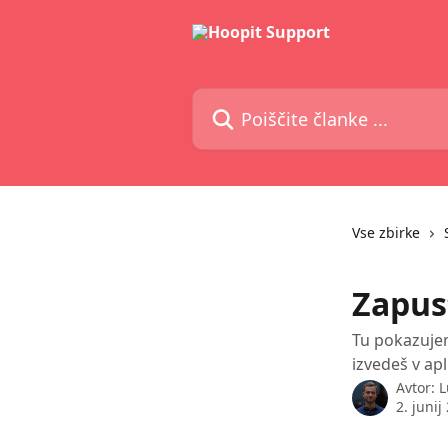
Preskoči na glavno vsebino
Poiščite članke ...
Vse zbirke
Zapus
Tu pokazujem
izvedeš v apli
Avtor:
L
2. junij