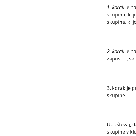
1. korak
 je n
skupino, ki j
skupina, ki j
2. korak
 je n
zapustiti, se
3. korak je 
skupine.
Upoštevaj, d
skupine v klu