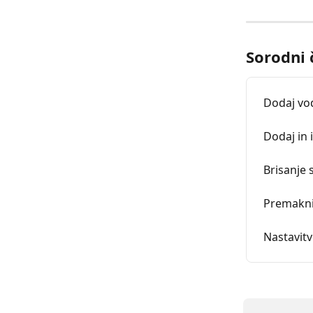
Sorodni 
Dodaj vo
Dodaj in 
Brisanje 
Premakni
Nastavit