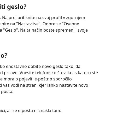
ti geslo?
Najprej pritisnite na svoj profil v zgornjem 
isnite na "Nastavitve". Odpre se "Osebne 
na "Geslo". Na ta način boste spremenili svoje 
lo?
ahko enostavno dobite novo geslo tako, da 
 prijavo. Vnesite telefonsko številko, s katero ste 
i se moralo pojaviti e-poštno sporočilo 
i vas vodi na stran, kjer lahko nastavite novo 
-pošta:
ci, ali se e-pošta ni znašla tam. 