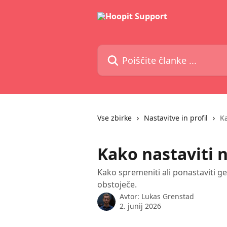
Preskoči na glavno vsebino
Poiščite članke ...
Vse zbirke
Nastavitve in profil
Ka
Kako nastaviti 
Kako spremeniti ali ponastaviti ges
obstoječe.
Avtor:
Lukas Grenstad
2. junij 2026