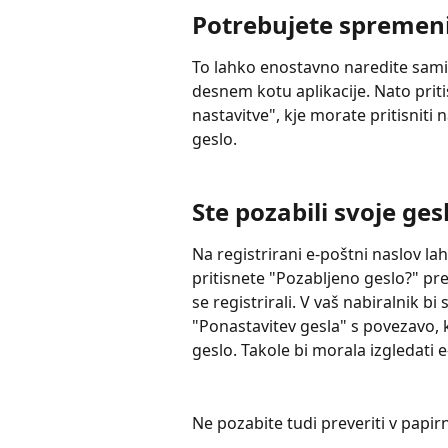
Potrebujete spremeni
To lahko enostavno naredite sami. 
desnem kotu aplikacije. Nato prit
nastavitve", kje morate pritisniti 
geslo.
Ste pozabili svoje ges
Na registrirani e-poštni naslov l
pritisnete "Pozabljeno geslo?" pred
se registrirali. V vaš nabiralnik b
"Ponastavitev gesla" s povezavo, k
geslo. Takole bi morala izgledati e
Ne pozabite tudi preveriti v papirni