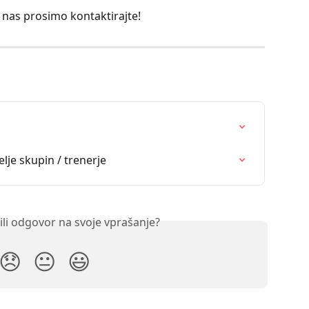
 nas prosimo kontaktirajte!
lje skupin / trenerje
ili odgovor na svoje vprašanje?
😞
😐
😃