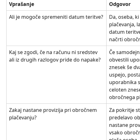
Vprašanje
Odgovor
Ali je mogoče spremeniti datum teritve?
Da, oseba, ki 
plačevanja, 
datum teritve
načrti obroč
Kaj se zgodi, če na računu ni sredstev 
Če samodejni
ali iz drugih razlogov pride do napake?
obvestili upor
znesek še dva
uspejo, post
uporabnika s
celoten znese
obročnega pl
Zakaj nastane provizija pri obročnem 
Za pokritje s
plačevanju?
predelavo ob
nastane provi
vsako obročno
plača oseba, 