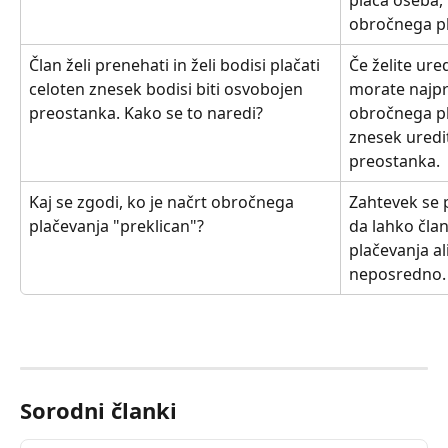
obročnega pl
Član želi prenehati in želi bodisi plačati 
Če želite ure
celoten znesek bodisi biti osvobojen 
morate najpre
preostanka. Kako se to naredi?
obročnega pl
znesek uredit
preostanka.
Kaj se zgodi, ko je načrt obročnega 
Zahtevek se p
plačevanja "preklican"?
da lahko član
plačevanja al
neposredno.
Sorodni članki