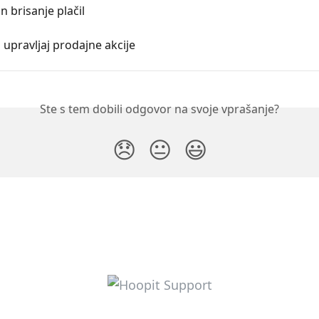
n brisanje plačil
n upravljaj prodajne akcije
Ste s tem dobili odgovor na svoje vprašanje?
😞
😐
😃