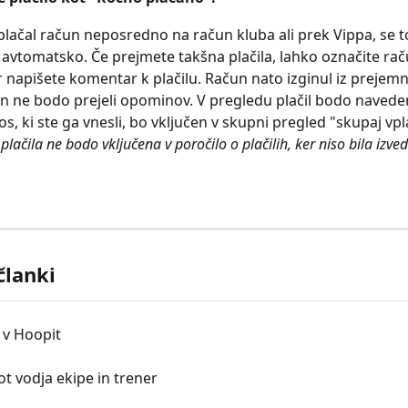
plačal račun neposredno na račun kluba ali prek Vippa, se t
a avtomatsko. Če prejmete takšna plačila, lahko označite rač
r napišete komentar k plačilu. Račun nato izginul iz prejemn
n ne bodo prejeli opominov. V pregledu plačil bodo naveden
os, ki ste ga vnesli, bo vključen v skupni pregled "skupaj vp
plačila ne bodo vključena v poročilo o plačilih, ker niso bila izve
članki
h v Hoopit
ot vodja ekipe in trener