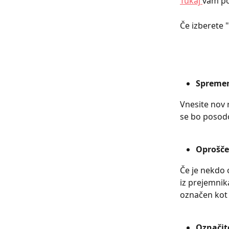
Tukaj 
vam po
Če izberete 
Spremeni
Vnesite nov 
se bo posodo
Oproščen
Če je nekdo 
iz prejemnika
označen kot 
Označite