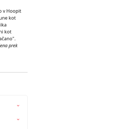
o v Hoopit 
une kot 
ika 
i kot 
lačano".
dena prek 