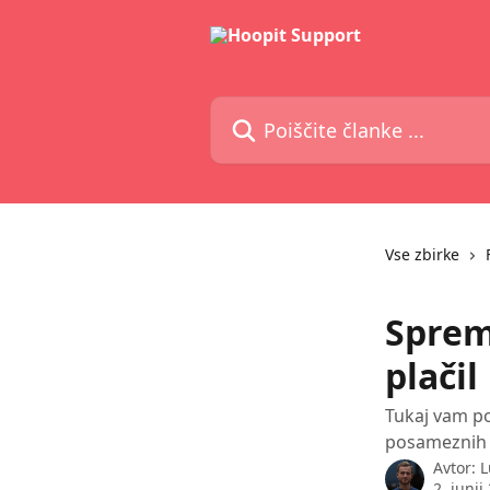
Preskoči na glavno vsebino
Poiščite članke ...
Vse zbirke
Sprem
plačil
Tukaj vam po
posameznih p
Avtor:
L
2. junij