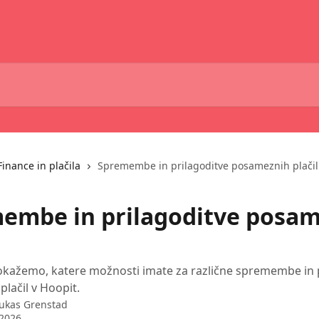
Finance in plačila
Spremembe in prilagoditve posameznih plačil
embe in prilagoditve posa
kažemo, katere možnosti imate za različne spremembe in p
lačil v Hoopit.
ukas Grenstad
 2026