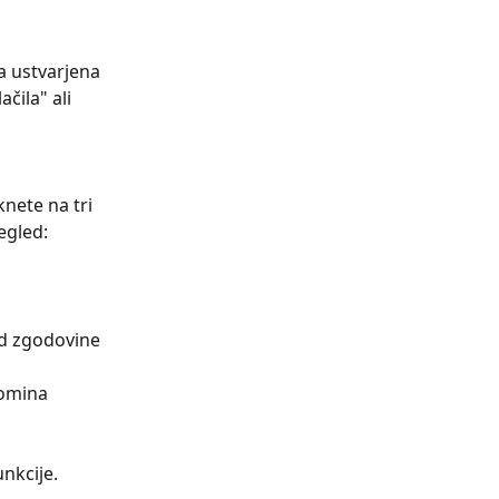
a ustvarjena 
čila" ali 
knete na tri 
egled:
ed zgodovine 
pomina 
nkcije. 