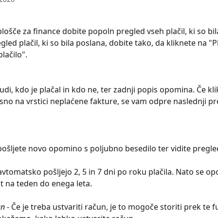
lošče za finance dobite popoln pregled vseh plačil, ki so bil
gled plačil, ki so bila poslana, dobite tako, da kliknete na "Pla
lačilo".
tudi, kdo je plačal in kdo ne, ter zadnji popis opomina. Če kli
esno na vrstici neplaćene fakture, se vam odpre naslednji pr
pošljete novo opomino s poljubno besedilo ter vidite pregl
vtomatsko pošljejo 2, 5 in 7 dni po roku plačila. Nato se o
at na teden do enega leta.
n -
 Če je treba ustvariti račun, je to mogoče storiti prek te fu