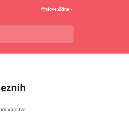
Slovenščina
meznih
rilagoditve