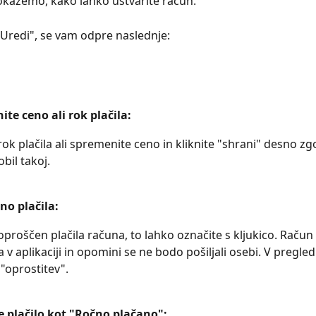
kažemo, kako lahko ustvarite račun.
"Uredi", se vam odpre naslednje:
te ceno ali rok plačila:
rok plačila ali spremenite ceno in kliknite "shrani" desno zg
bil takoj.
o plačila: 
oproščen plačila računa, to lahko označite s kljukico. Račun 
 v aplikaciji in opomini se ne bodo pošiljali osebi. V pregled
"oprostitev".
 plačilo kot "Ročno plačano": 