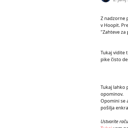
Z nadzorne p
v Hoopit. Pre
"Zahteve za p
Tukaj vidite 
pike čisto d
Tukaj lahko 
opominov.
Opomini se a
pošilja enkr
Ustvarite raču