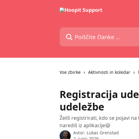
Preskoči na glavno vsebino
Poiščite članke ...
Vse zbirke
Aktivnosti in koledar
Registracija ude
udeležbe
Želiš registrirati, kdo se pojavi 
narediš iz aplikacije😃
Avtor:
Lukas Grenstad
2. junij 2026