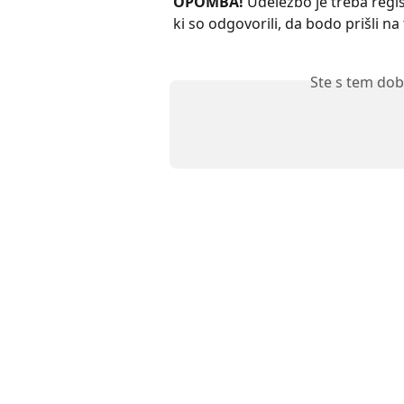
OPOMBA! 
Udeležbo je treba registr
ki so odgovorili, da bodo prišli n
Ste s tem dob