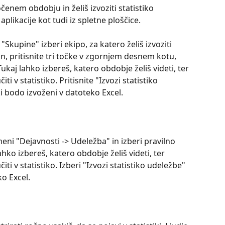
očenem obdobju in želiš izvoziti statistiko 
aplikacije kot tudi iz spletne ploščice.
"Skupine" izberi ekipo, za katero želiš izvoziti 
in, pritisnite tri točke v zgornjem desnem kotu, 
Tukaj lahko izbereš, katero obdobje želiš videti, ter 
čiti v statistiko. Pritisnite "Izvozi statistiko 
i bodo izvoženi v datoteko Excel.
 meni "Dejavnosti -> Udeležba" in izberi pravilno 
hko izbereš, katero obdobje želiš videti, ter 
učiti v statistiko. Izberi "Izvozi statistiko udeležbe" 
o Excel.