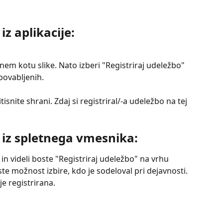
iz aplikacije:
snem kotu slike. Nato izberi "Registriraj udeležbo" 
povabljenih.
itisnite shrani. Zdaj si registriral/-a udeležbo na tej 
 iz spletnega vmesnika:
in videli boste "Registriraj udeležbo" na vrhu 
ste možnost izbire, kdo je sodeloval pri dejavnosti. 
je registrirana.