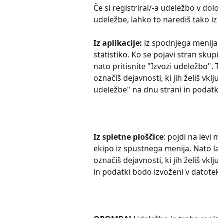
Če si registriral/-a udeležbo v dol
udeležbe, lahko to narediš tako iz 
Iz aplikacije:
 iz spodnjega menija 
statistiko. Ko se pojavi stran skup
nato pritisnite "Izvozi udeležbo". 
označiš dejavnosti, ki jih želiš vklju
udeležbe" na dnu strani in podatk
Iz spletne ploščice
: pojdi na levi
ekipo iz spustnega menija. Nato la
označiš dejavnosti, ki jih želiš vklj
in podatki bodo izvoženi v datotek