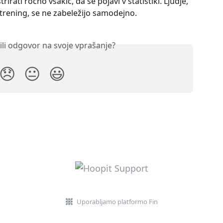
irati ročno vsakič, da se pojavi v statistiki. Ljudje, 
a trening, se ne zabeležijo samodejno.
ili odgovor na svoje vprašanje?
😞
😐
😃
Uporabljamo platformo Fin