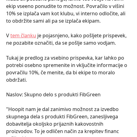
ekip vseeno ponudite to možnost. Povračilo v višini 
10% se izplača vam kot klubu, vi interno odločite, ali 
to obdržite sami ali pa se izplača ekipam.
V 
tem članku
 je pojasnjeno, kako pošljete prispevek, 
ne pozabite označiti, da se pošlje samo vodjam.
Tukaj je predlog za vsebino prispevka, kar lahko po 
potrebi osebno spremenite in vključite informacije o 
povračilu 10%, če menite, da bi ekipe to moralo 
obdržati.
Naslov: Skupno delo s produkti FibGreen
"Hoopit nam je dal zanimivo možnost za izvedbo 
skupnega dela s produkti FibGreen, zanesljivega 
dobavitelja okoljsko prijaznih kakovostnih 
proizvodov. To je odličen način za krepitev financ 