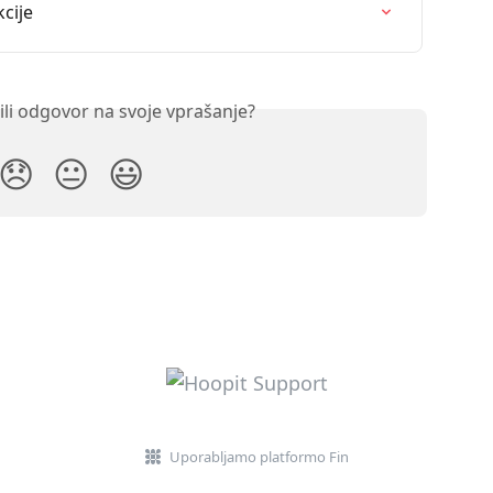
kcije
ili odgovor na svoje vprašanje?
😞
😐
😃
Uporabljamo platformo Fin