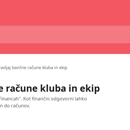
avljaj bančne račune kluba in ekip
e račune kluba in ekip
Financah". Kot finančni odgovorni lahko
in do računov.