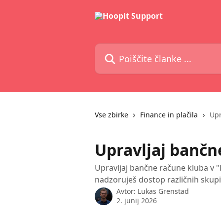
Preskoči na glavno vsebino
Poiščite članke ...
Vse zbirke
Finance in plačila
Upr
Upravljaj bančn
Upravljaj bančne račune kluba v "
nadzoruješ dostop različnih skup
Avtor:
Lukas Grenstad
2. junij 2026