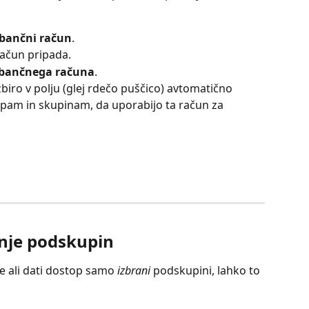
 bančni račun
.
račun pripada.
 bančnega računa
.
izbiro v polju (glej rdečo puščico) avtomatično 
pam in skupinam, da uporabijo ta račun za 
nje podskupin
e ali dati dostop samo 
izbrani
 podskupini, lahko to 