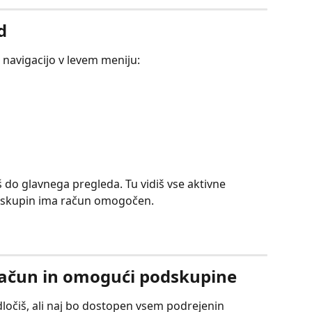
d
navigacijo v levem meniju:
š do glavnega pregleda. Tu vidiš vse aktivne 
ko skupin ima račun omogočen.
račun in omogući podskupine
ločiš, ali naj bo dostopen vsem podrejenin 