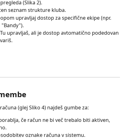
z pregleda (Slika 2).
oten seznam strukture kluba.
lopom upravljaj dostop za specifične ekipe (npr. 
 "Bandy").
 Tu upravljaš, ali je dostop avtomatično podedovan 
variš.
remembe
ačuna (glej Sliko 4) najdeš gumbe za:
porablja, če račun ne bi več trebalo biti aktiven, 
no.
osodobitev oznake računa v sistemu.