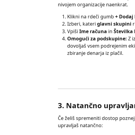
nivojem organizacije naenkrat.
Klikni na rdeči gumb 
+ Dodaj
Izberi, kateri 
glavni skupini
 
Vpiši 
Ime računa
 in 
Številka
Omogući za podskupine:
 Z 
dovoljaš vsem podrejenim eki
zbiranje denarja iz plačil.
3. Natančno upravlja
Če želiš spremeniti dostop poznej
upravljaš natančno: