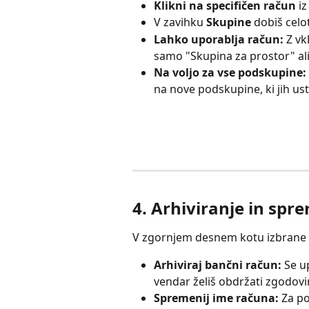
Klikni na specifičen račun
 i
V zavihku 
Skupine
 dobiš cel
Lahko uporablja račun:
 Z vk
samo "Skupina za prostor" ali
Na voljo za vse podskupine:
na nove podskupine, ki jih ust
4. Arhiviranje in sp
V zgornjem desnem kotu izbrane r
Arhiviraj bančni račun:
 Se u
vendar želiš obdržati zgodovi
Spremenij ime računa:
 Za p