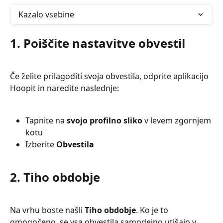
Kazalo vsebine
1. Poiščite nastavitve obvestil
Če želite prilagoditi svoja obvestila, odprite aplikacijo 
Hoopit in naredite naslednje:
Tapnite na 
svojo profilno sliko
 v levem zgornjem 
kotu
Izberite 
Obvestila
2. Tiho obdobje
Na vrhu boste našli 
Tiho obdobje
. Ko je to 
omogočeno, se vsa obvestila samodejno utišajo v 