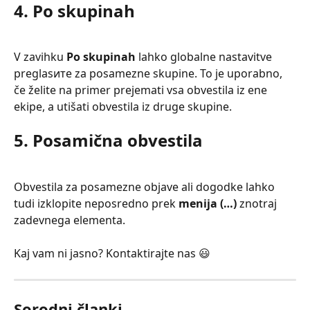
4. Po skupinah
V zavihku 
Po skupinah
 lahko globalne nastavitve 
preglasите za posamezne skupine. To je uporabno, 
če želite na primer prejemati vsa obvestila iz ene 
ekipe, a utišati obvestila iz druge skupine.
5. Posamična obvestila
Obvestila za posamezne objave ali dogodke lahko 
tudi izklopite neposredno prek 
menija (…)
 znotraj 
zadevnega elementa.
Kaj vam ni jasno? Kontaktirajte nas 😃
Sorodni članki