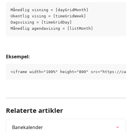
Månedlig visning = [dayGridMonth]
Ukentlig vising = [timeGridWeek]
Dagsvising = [timeGridDay]
Månedlig agendavising = [listMonth]
Eksempel:
<iframe width="100%" height="800" src="https://cale
Relaterte artikler
Banekalender